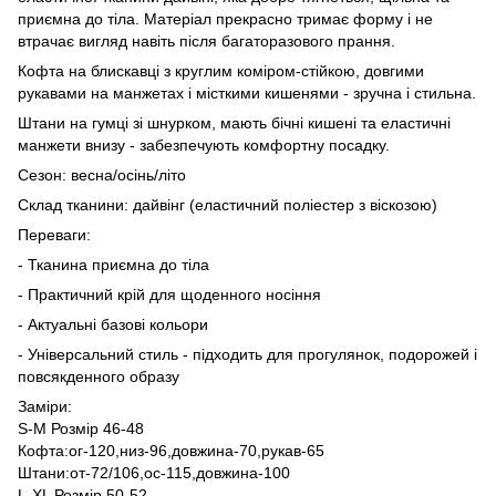
приємна до тіла. Матеріал прекрасно тримає форму і не
втрачає вигляд навіть після багаторазового прання.
Кофта на блискавці з круглим коміром-стійкою, довгими
рукавами на манжетах і місткими кишенями - зручна і стильна.
Штани на гумці зі шнурком, мають бічні кишені та еластичні
манжети внизу - забезпечують комфортну посадку.
Сезон: весна/осінь/літо
Склад тканини: дайвінг (еластичний поліестер з віскозою)
Переваги:
- Тканина приємна до тіла
- Практичний крій для щоденного носіння
- Актуальні базові кольори
- Універсальний стиль - підходить для прогулянок, подорожей і
повсякденного образу
Заміри:
S-M Розмір 46-48
Кофта:ог-120,низ-96,довжина-70,рукав-65
Штани:от-72/106,ос-115,довжина-100
L-XL Розмір 50-52