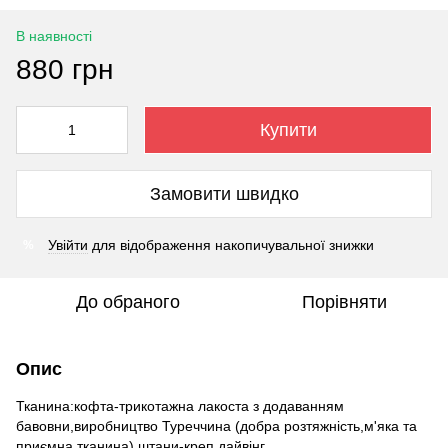
В наявності
880 грн
Купити
Замовити швидко
Увійти
для відображення накопичувальної знижки
%
До обраного
Порівняти
Опис
Тканина:кофта-трикотажна лакоста з додаванням
бавовни,виробництво Туреччина (добра розтяжність,м'яка та
приємна тканина),штани-креп дайвінг