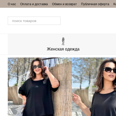
Перейти к основному контенту
О нас
Оплата и доставка
Обмен и возврат
Публичная оферта
К
Женская одежда