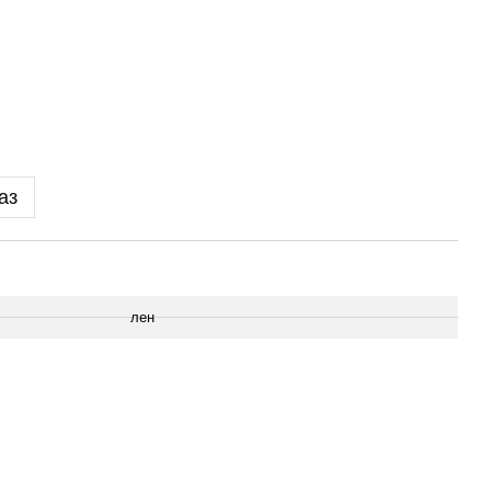
аз
лен