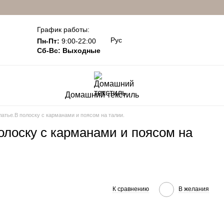
График работы:
Рус
Пн-Пт:
9:00-22:00
Сб-Вс: Выходные
Домашний текстиль
атье.В полоску с карманами и поясом на талии.
олоску с карманами и поясом на
К сравнению
В желания