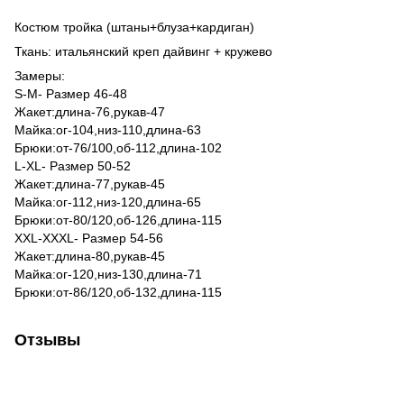
Костюм тройка (штаны+блуза+кардиган)
Ткань: итальянский креп дайвинг + кружево
Замеры:
S-M- Размер 46-48
Жакет:длина-76,рукав-47
Майка:ог-104,низ-110,длина-63
Брюки:от-76/100,об-112,длина-102
L-XL- Размер 50-52
Жакет:длина-77,рукав-45
Майка:ог-112,низ-120,длина-65
Брюки:от-80/120,об-126,длина-115
XXL-XXXL- Размер 54-56
Жакет:длина-80,рукав-45
Майка:ог-120,низ-130,длина-71
Брюки:от-86/120,об-132,длина-115
Отзывы