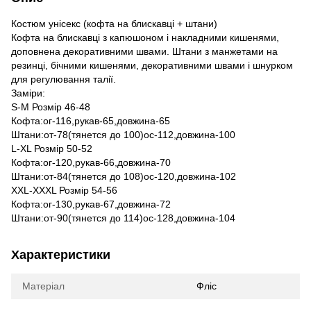
Костюм унісекс (кофта на блискавці + штани)
Кофта на блискавці з капюшоном і накладними кишенями,
доповнена декоративними швами. Штани з манжетами на
резинці, бічними кишенями, декоративними швами і шнурком
для регулювання талії.
Заміри:
S-M Розмір 46-48
Кофта:ог-116,рукав-65,довжина-65
Штани:от-78(тянется до 100)ос-112,довжина-100
L-XL Розмір 50-52
Кофта:ог-120,рукав-66,довжина-70
Штани:от-84(тянется до 108)ос-120,довжина-102
XXL-XXXL Розмір 54-56
Кофта:ог-130,рукав-67,довжина-72
Штани:от-90(тянется до 114)ос-128,довжина-104
Характеристики
Матеріал
Фліс