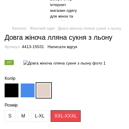
Каталог
Жіночий одяг
Довга жіноча лляна сукня з льону
Довга жіноча лляна сукня з льону
Артикул:
4413-15531
Написати відгук
ХІТ
Колір
Розмір
S
M
L-XL
XXL-XXXL