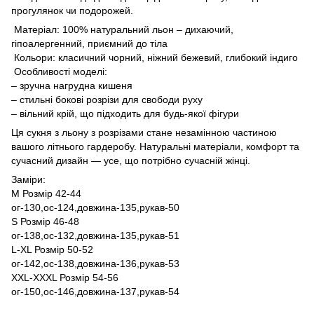
прогулянок чи подорожей.
Матеріал: 100% натуральний льон – дихаючий,
гіпоалергенний, приємний до тіла
Кольори: класичний чорний, ніжний бежевий, глибокий індиго
Особливості моделі:
– зручна нагрудна кишеня
– стильні бокові розрізи для свободи руху
– вільний крій, що підходить для будь-якої фігури
Ця сукня з льону з розрізами стане незамінною частиною
вашого літнього гардеробу. Натуральні матеріали, комфорт та
сучасний дизайн — усе, що потрібно сучасній жінці.
Заміри:
M Розмір 42-44
ог-130,ос-124,довжина-135,рукав-50
S Розмір 46-48
ог-138,ос-132,довжина-135,рукав-51
L-XL Розмір 50-52
ог-142,ос-138,довжина-136,рукав-53
XXL-XXXL Розмір 54-56
ог-150,ос-146,довжина-137,рукав-54