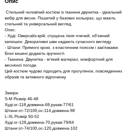
Опис
Стильний чоловічий костюм із тканини двунитка - ідеальний
вибір для весни. Пошитий у базових кольорах, що мають
стильний та універсальний вигляд.
Опис:
- Худі: Оверсайз-крій, спущена лінія плечей, об'ємний
капюшон. Декоративні шви надають сучасного вигляду.
- Штани: Прямого крою, з еластичним поясом і зав'язками.
Бічні кишені додають зручності.
- Тканина: Двунитка - м'який матеріал, комфортний для
весняної погоди.
Цей костюм чудово підходить для прогулянок, повсякденних
образів та активного відпочинку.
Заміри:
S-M Розмір 46-48
Худі:ог-118,довжина-68,рукав-77/61
Штани:от-72/100,ос-114,довжина-98
L-XL Розмір 50-52
Худі:ог-128,довжина-70,рукав-79/64
Штани:от-74/100,ос-120,довжина-102