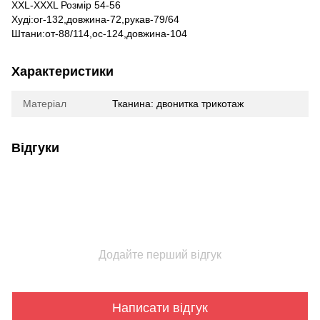
XXL-XXXL Розмір 54-56
Худі:ог-132,довжина-72,рукав-79/64
Штани:от-88/114,ос-124,довжина-104
Характеристики
Матеріал
Тканина: двонитка трикотаж
Відгуки
Додайте перший відгук
Написати відгук