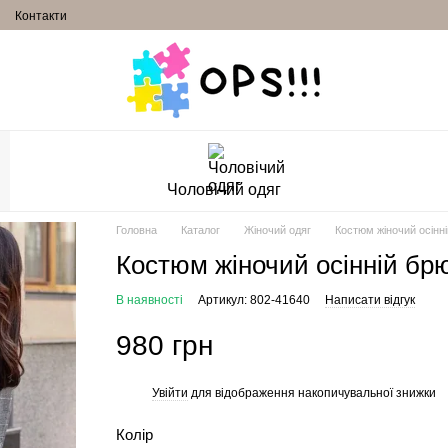
Контакти
Чоловічий одяг
Головна
Каталог
Жіночий одяг
Костюм жіночий осінні
Костюм жіночий осінній брю
В наявності
Артикул: 802-41640
Написати відгук
980 грн
Увійти
для відображення накопичувальної знижки
%
Колір