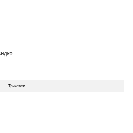
видко
Трикотаж