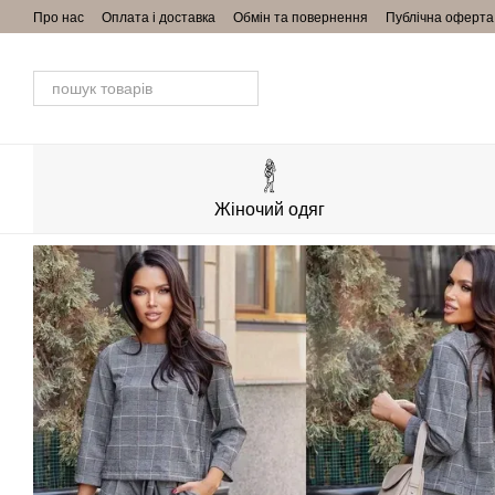
Перейти до основного контенту
Про нас
Оплата і доставка
Обмін та повернення
Публічна оферта
Жіночий одяг