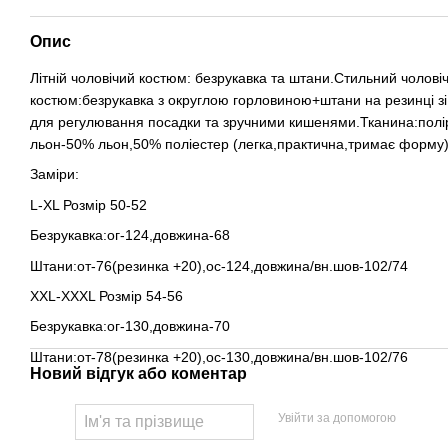
Опис
Літній чоловічий костюм: безрукавка та штани.Стильний чолові
костюм:безрукавка з округлою горловиною+штани на резинці з
для регулювання посадки та зручними кишенями.Тканина:пол
льон-50% льон,50% поліестер (легка,практична,тримає форму
Заміри:
L-XL Розмір 50-52
Безрукавка:ог-124,довжина-68
Штани:от-76(резинка +20),ос-124,довжина/вн.шов-102/74
XXL-XXXL Розмір 54-56
Безрукавка:ог-130,довжина-70
Штани:от-78(резинка +20),ос-130,довжина/вн.шов-102/76
Новий відгук або коментар
Увійти за допомогою