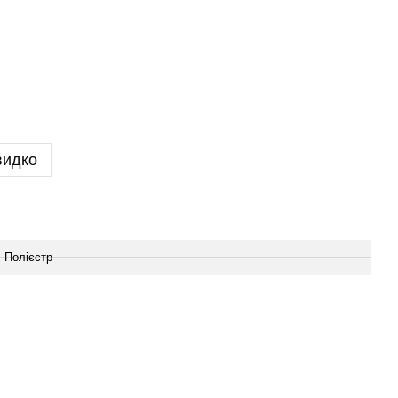
видко
 Полієстр