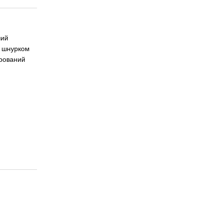
чий
і шнурком
ірований
)