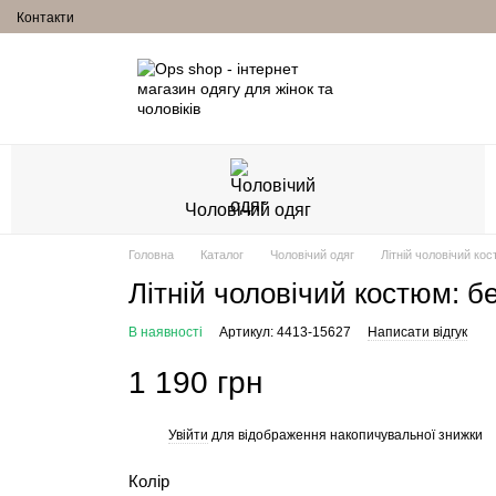
Контакти
Чоловічий одяг
Головна
Каталог
Чоловічий одяг
Літній чоловічий ко
Літній чоловічий костюм: б
В наявності
Артикул: 4413-15627
Написати відгук
1 190 грн
Увійти
для відображення накопичувальної знижки
%
Колір