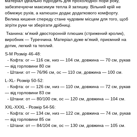
матеріал ідеально підходить для прохолодної пори року,
забезпечуючи максимум тепла й затишку. Вільний крій не
обмежує рухів, а капюшон додає додаткового комфорту.
Велика кишеня спереду стане чудовим місцем для того, щоб
зігріти руки чи зберігати дрібниці.
Тканина: м'який двосторонній плюшик (стрижений кролик),
виробник — Туреччина. Матеріал дуже м'який, приємний на
дотик, легкий та теплий.
S-M Розмір 46-48:
- Кофта: ог — 116 см, низ — 104 см, довжина — 70 см, рукав
— від горловини 80 см
- Штани: от — 76/96 см, ос — 110 см, довжина — 100 см.
L-XL- Розмір 50-52:
- Кофта: ог — 126 см, низ — 110 см, довжина — 72 см, рукав
— від горловини 83 см
- Штани: от — 80/100 см, ос — 120 см, довжина — 104 см.
XXL-XXXL - Розмір 54-56:
- Кофта: ог — 134 см, низ — 122 см, довжина — 74 см, рукав
— від горловини 85 см
- Штани: от — 84/104 см, ос — 130 см, довжина — 105 см.