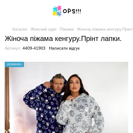
Каталог
Жіночий одяг
Піжами
Жіноча піжама кенгуру.Прінт
Жіноча піжама кенгуру.Прінт лапки.
Артикул:
4409-41903
Написати відгук
НОВИНКА