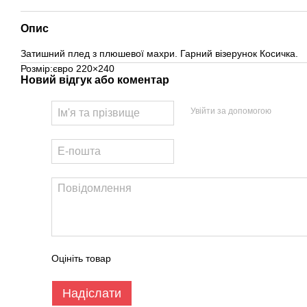
Опис
Затишний плед з плюшевої махри. Гарний візерунок Косичка.
Розмір:євро 220×240
Новий відгук або коментар
Увійти за допомогою
Оцініть товар
Надіслати