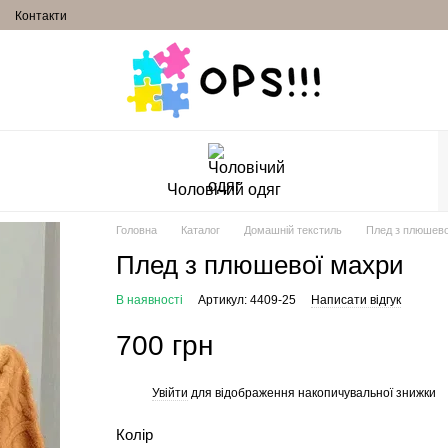
Контакти
Чоловічий одяг
Головна
Каталог
Домашній текстиль
Плед з плюшево
Плед з плюшевої махри
В наявності
Артикул: 4409-25
Написати відгук
700 грн
Увійти
для відображення накопичувальної знижки
%
Колір