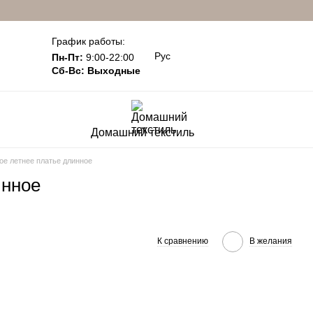
График работы:
Рус
Пн-Пт:
9:00-22:00
Сб-Вс: Выходные
Домашний текстиль
е летнее платье длинное
инное
К сравнению
В желания