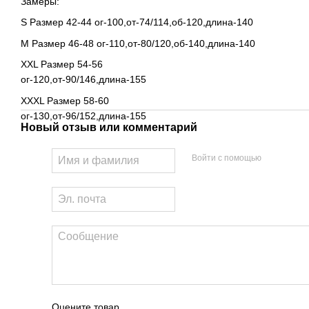
Замеры:
S Размер 42-44 ог-100,от-74/114,об-120,длина-140
M Размер 46-48 ог-110,от-80/120,об-140,длина-140
XXL Размер 54-56
ог-120,от-90/146,длина-155
XXXL Размер 58-60
ог-130,от-96/152,длина-155
Новый отзыв или комментарий
Войти с помощью
Оцените товар