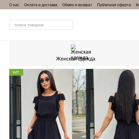
Перейти к основному контенту
О нас
Оплата и доставка
Обмен и возврат
Публичная оферта
К
Женская одежда
ХИТ