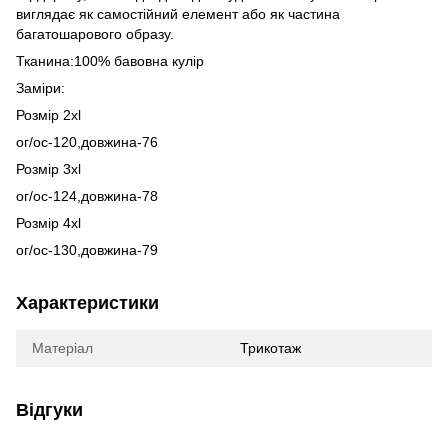
виглядає як самостійний елемент або як частина
багатошарового образу.
Тканина:100% бавовна кулір
Заміри:
Розмір 2xl
ог/ос-120,довжина-76
Розмір 3xl
ог/ос-124,довжина-78
Розмір 4xl
ог/ос-130,довжина-79
Характеристики
Матеріал
Трикотаж
Відгуки