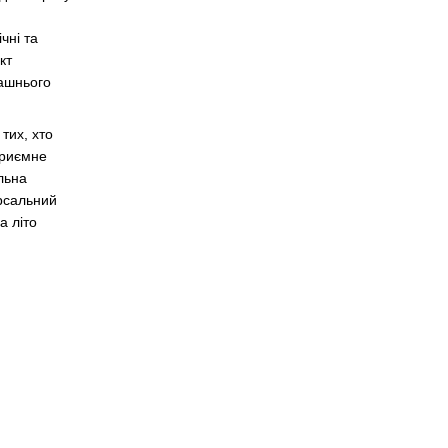
чні та
кт
машнього
тих, хто
приємне
ильна
ерсальний
а літо