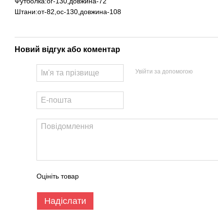
Футболка:ог-130,довжина-72
Штани:от-82,ос-130,довжина-108
Новий відгук або коментар
Увійти за допомогою
Оцініть товар
Надіслати