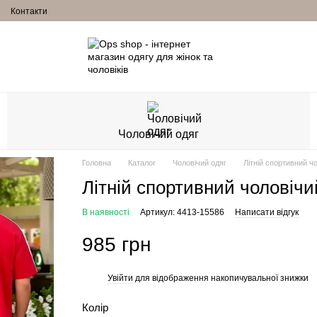
Контакти
Чоловічий одяг
Головна
Каталог
Чоловічий одяг
Літній спортивний 
Літній спортивний чоловіч
В наявності
Артикул: 4413-15586
Написати відгук
985 грн
Увійти
для відображення накопичувальної знижки
%
Колір