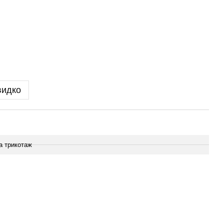
видко
а трикотаж