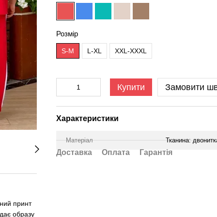
Розмір
S-M
L-XL
XXL-XXXL
Купити
Замовити ш
Характеристики
Матеріал
Тканина: двонитк
Доставка
Оплата
Гарантія
ьний принт
дає образу