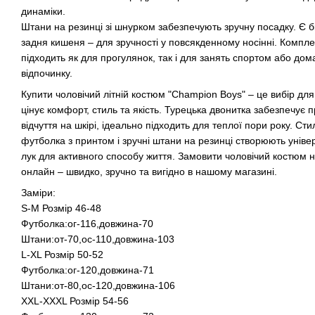
динаміки.
Штани на резинці зі шнурком забезпечують зручну посадку. Є бі
задня кишеня – для зручності у повсякденному носінні. Компле
підходить як для прогулянок, так і для занять спортом або до
відпочинку.
Купити чоловічий літній костюм "Champion Boys" – це вибір для 
цінує комфорт, стиль та якість. Турецька двонитка забезпечує 
відчуття на шкірі, ідеально підходить для теплої пори року. Ст
футболка з принтом і зручні штани на резинці створюють унів
лук для активного способу життя. Замовити чоловічий костюм н
онлайн – швидко, зручно та вигідно в нашому магазині.
Заміри:
S-M Розмір 46-48
Футболка:ог-116,довжина-70
Штани:от-70,ос-110,довжина-103
L-XL Розмір 50-52
Футболка:ог-120,довжина-71
Штани:от-80,ос-120,довжина-106
XXL-XXXL Розмір 54-56