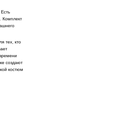
 Есть
. Комплект
машнего
я тех, кто
вает
 времени
ке создают
ской костюм