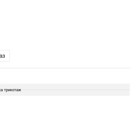
аз
ка трикотаж